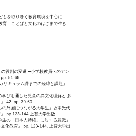
どもを取り巻く教育環境を中心に－
と教育―ことばと文化のはざまで生き
Tの役割の変遷 ─小学校教員へのアン
 51-68.
正課カリキュラム課までの経緯と課題」
の学びを通した児童の異文化理解と 多
pp. 39-60.
育ちの外国につながる大学生」坂本光代
.123-144.上智大学出版
の学生の「日本人特権」に対する意識」
』 pp. 123-144. 上智大学出