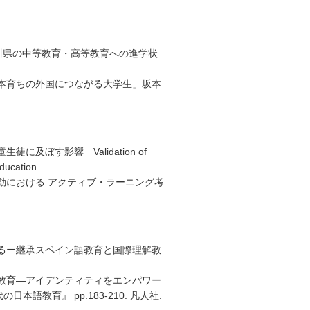
奈川県の中等教育・高等教育への進学状
日本育ちの外国につながる大学生」坂本
ぼす影響 Validation of
Education
動における アクティブ・ラーニング考
るー継承スペイン語教育と国際理解教
語教育―アイデンティティをエンパワー
教育』 pp.183-210. 凡人社.