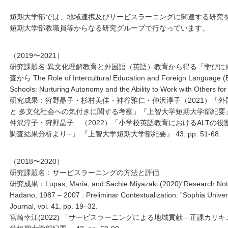
短期大学部では、地域連携及びサービスラーニングに関連する研究
短期大学部教職員等からなる研究グループで行なっています。
（2019〜2021）
研究課題名:異文化理解教育と外国語（英語）教育から得る「学びに
査から The Role of Intercultural Education and Foreign Language (E
Schools: Nurturing Autonomy and the Ability to Work with Others for
研究成果：狩野晶子・杉村美佳・神谷雅仁・仲沢淳子（2021）「
と 多文化社会への気付きに関する考察」『上智大学短期大学部紀要』 42. 
仲沢淳子・狩野晶子 （2022）「小学校英語教育におけるALTの役
調査結果分析より─」 『上智大学短期大学部紀要』 43. pp. 51-68.
（2018〜2020）
研究課題名：サービスラーニングの方法と評価
研究成果：Lupas, Maria, and Sachie Miyazaki (2020)“Research Note
Hadano, 1987 – 2007 : Preliminar Contextualization. ”Sophia Univers
Journal, vol. 41, pp. 19–32.
宮崎幸江(2022) 「サービスラーニングによる地域貢献―正課カリ