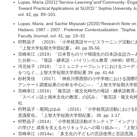
Lupas, Maria (2021)“Service-Learning”and“Community- Enga
Toward Practical Applications at SUJCD.” Sophia University Ju
vol. 42, pp. 89–101.
Lupas, Maria, and Sachie Miyazaki (2020)“Research Note on
Hadano, 1987 – 2007 : Preliminar Contextualization. ”Sophia U
Faculty Journal, vol. 41, pp. 19–32.
狩野晶子 （2019）「小学校英語サービスラーニング活動に
『上智大学短期大学部紀要』 40. pp.35-56.
宮崎幸江（2019）「日本育ちのリマ帰国生の日本語会話力―J
た分析―」『母語・継承語・バイリンガル教育（MHB）研究』 15. p
河北祐子（2018）「コミュニティーフレンドにおけるコーデ
をつなぐ」上智大学短期大学部紀要 39. pp. 41-64.
杉村美佳 （2017）「神奈川県西部の小中学校における国際
アンケート調査結果の分析を中心に―」『上智大学短期大学部紀要』 3
宮崎幸江（2016）「複言語・複文化時代の母語・継承語教
「スペイン語と南米文化の教室」の試み」『複言語・複文化時代の日本
社.
狩野晶子・尾関はゆみ （2015）「小学校英語活動における
意識変化」『上智大学短期大学部紀要』 36. pp. 1-17.
狩野晶子（2014）「小学校英語活動ボランティア「イングリ
の学びと 成長を支えるカリキュラムへの取り組み―」『上智大学短期大
宮崎幸江（2014a）「多文化の子どもの言語使用と言語意識」