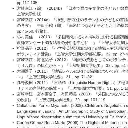
pp.117-135.
宮崎幸江（編）（2014b）『日本で育つ多文化の子どもと教
上智大学出版
宮崎幸江（2014c）「神奈川県在住のラテン系の子どもの言
の考察」 牛田千鶴（編）『南米につながる子どもたちの複
pp.45-68. 行路社.
杉村美佳 （2013）「多国籍化する小中学校における国際
教師アンケート調査結果の分析を中心に―」『上智大学短期大学部紀要
狩野晶子（2012）「小学校英語活動における地域人材活用の
ボランティア活動」『上智大学短期大学部紀要』 32. pp. 27-4
宮崎幸江・河北祐子（2012）「地域の資源としてのボラン
くり尺度』の観点から－」『上智短期大学紀要』 32．pp. 51-6
大瀬浩子（2011）「地域レベルにおける協働についての一
～」『上智短期大学紀要』 31．pp. 71-82.
髙野俊樹（2011）「言語権（Linguistic Human Righ
リティの言語権の保障－」 『上智短期大学紀要』 31. pp. 1-15
宮崎幸江・宮本百合子・有田琴美（2009）「外国につなが
の役割」 『上智短期大学紀要』 29．pp. 101-119.
Caltabiano, Yuriko Miyamoto. (2009). Children’s Negotiation of 
Languages in Japan: An Ethnographic Study of Cambodian, 
Unpublished dissertation submitted to University of California,
Cortés Gómez Rosa María.(2006).The Rights of Minorities i