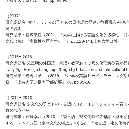
学短期大学部紀要』 43. pp. 69-90.
（2017）
研究課題名: マイノリティの子どもの日本語の発達と教育機会-神
況の調査
研究成果：宮崎幸江（2021）「大学における言語文化的多様性―
光代（編）『多様性を再考するー』 pp.123-144.上智大学出版
（2016〜2018）
研究課題名:児童期の外国語（英語）教育および異文化理解教育が児童生徒に及
Early Age Foreign Language (English) Education and Intercultural 
研究成果：狩野晶子 （2019）「小学校英語サービスラーニング活
察」『上智大学短期大学部紀要』 40. pp.35-56.
（2014〜2016）
研究課題名:多文化の子どもの２言語の力とアイデンティティを育て
育の観点から
研究成果：宮崎幸江（2016）「複言語・複文化時代の母語・継承
する「スペイン語と南米文化の教室」の試み」『複言語・複文化時代の日本語