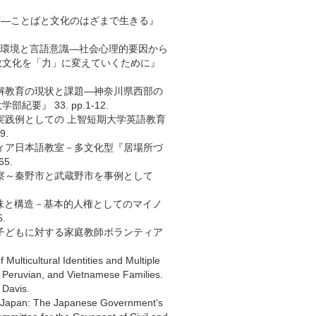
育―ことばと文化のはざまで生きる』
語環境と言語意識―社会心理的要因から
数文化を「力」に変えていくために』
理解教育の現状と課題―神奈川県西部の
』 33. pp.1-12.
実践例としての 上智短期大学英語教育
9.
ティア日本語教室－多文化型『居場所づ
5.
考察～秦野市と武蔵野市を事例として
ts）の意味と構造－基本的人権としてのマイノ
.
る子どもに対する家庭教師ボランティア
Multicultural Identities and Multiple
Peruvian, and Vietnamese Families.
 Davis.
n Japan: The Japanese Government’s