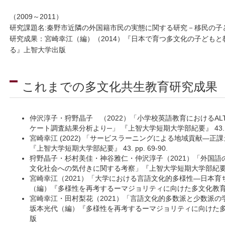
（2009～2011）
研究課題名:秦野市近隣の外国籍市民の実態に関する研究－移民の子
研究成果：宮崎幸江（編）（2014）『日本で育つ多文化の子ども
る』上智大学出版
これまでの多文化共生教育研究成果
仲沢淳子・狩野晶子 （2022）「小学校英語教育におけるAL
ケート調査結果分析より─」 『上智大学短期大学部紀要』 43. pp.
宮崎幸江 (2022) 「サービスラーニングによる地域貢献―
『上智大学短期大学部紀要』 43. pp. 69-90.
狩野晶子・杉村美佳・神谷雅仁・仲沢淳子（2021）「外国語
文化社会への気付きに関する考察」『上智大学短期大学部紀要』 42. 
宮崎幸江（2021）「大学における言語文化的多様性―日本
（編）『多様性を再考するーマジョリティに向けた多文化教育』 pp
宮崎幸江・田村梨花（2021）「言語文化的多数派と少数派
坂本光代（編）『多様性を再考するーマジョリティに向けた多文化教育
版