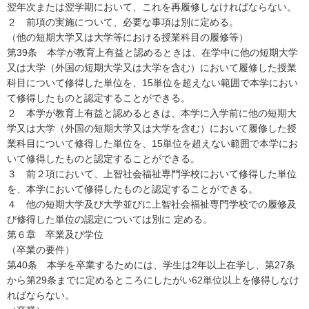
翌年次または翌学期において、これを再履修しなければならない。
２ 前項の実施について、必要な事項は別に定める。
（他の短期大学又は大学等における授業科目の履修等）
第39条 本学が教育上有益と認めるときは、在学中に他の短期大学
又は大学（外国の短期大学又は大学を含む）において履修した授業
科目について修得した単位を、15単位を超えない範囲で本学におい
て修得したものと認定することができる。
２ 本学が教育上有益と認めるときは、本学に入学前に他の短期大
学又は大学（外国の短期大学又は大学を含む）において履修した授
業科目について修得した単位を、15単位を超えない範囲で本学にお
いて修得したものと認定することができる。
３ 前２項において、上智社会福祉専門学校において修得した単位
を、本学において修得したものと認定することができる。
４ 他の短期大学及び大学並びに上智社会福祉専門学校での履修及
び修得した単位の認定については別に 定める。
第６章 卒業及び学位
（卒業の要件）
第40条 本学を卒業するためには、学生は2年以上在学し、第27条
から第29条までに定めるところにしたがい62単位以上を修得しなけ
ればならない。