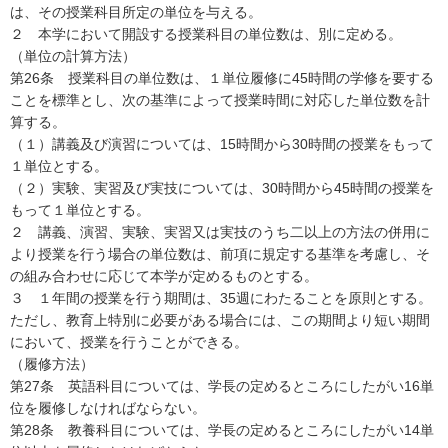
は、その授業科目所定の単位を与える。
２ 本学において開設する授業科目の単位数は、別に定める。
（単位の計算方法）
第26条 授業科目の単位数は、１単位履修に45時間の学修を要する
ことを標準とし、次の基準によって授業時間に対応した単位数を計
算する。
（１）講義及び演習については、15時間から30時間の授業をもって
１単位とする。
（２）実験、実習及び実技については、30時間から45時間の授業を
もって１単位とする。
２ 講義、演習、実験、実習又は実技のうち二以上の方法の併用に
より授業を行う場合の単位数は、前項に規定する基準を考慮し、そ
の組み合わせに応じて本学が定めるものとする。
３ １年間の授業を行う期間は、35週にわたることを原則とする。
ただし、教育上特別に必要がある場合には、この期間より短い期間
において、授業を行うことができる。
（履修方法）
第27条 英語科目については、学長の定めるところにしたがい16単
位を履修しなければならない。
第28条 教養科目については、学長の定めるところにしたがい14単