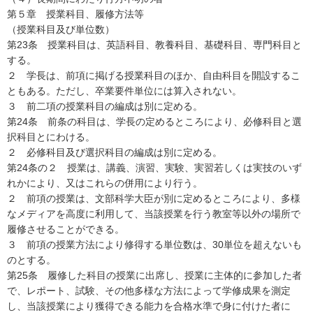
第５章 授業科目、履修方法等
（授業科目及び単位数）
第23条 授業科目は、英語科目、教養科目、基礎科目、専門科目と
する。
２ 学長は、前項に掲げる授業科目のほか、自由科目を開設するこ
ともある。ただし、卒業要件単位には算入されない。
３ 前二項の授業科目の編成は別に定める。
第24条 前条の科目は、学長の定めるところにより、必修科目と選
択科目とにわける。
２ 必修科目及び選択科目の編成は別に定める。
第24条の２ 授業は、講義、演習、実験、実習若しくは実技のいず
れかにより、又はこれらの併用により行う。
２ 前項の授業は、文部科学大臣が別に定めるところにより、多様
なメディアを高度に利用して、当該授業を行う教室等以外の場所で
履修させることができる。
３ 前項の授業方法により修得する単位数は、30単位を超えないも
のとする。
第25条 履修した科目の授業に出席し、授業に主体的に参加した者
で、レポート、試験、その他多様な方法によって学修成果を測定
し、当該授業により獲得できる能力を合格水準で身に付けた者に