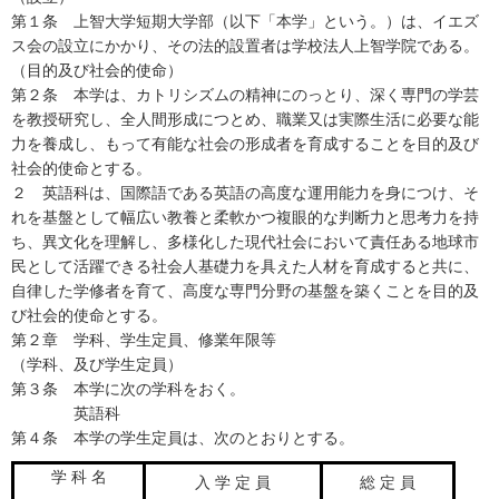
第１条 上智大学短期大学部（以下「本学」という。）は、イエズ
ス会の設立にかかり、その法的設置者は学校法人上智学院である。
（目的及び社会的使命）
第２条 本学は、カトリシズムの精神にのっとり、深く専門の学芸
を教授研究し、全人間形成につとめ、職業又は実際生活に必要な能
力を養成し、もって有能な社会の形成者を育成することを目的及び
社会的使命とする。
２ 英語科は、国際語である英語の高度な運用能力を身につけ、そ
れを基盤として幅広い教養と柔軟かつ複眼的な判断力と思考力を持
ち、異文化を理解し、多様化した現代社会において責任ある地球市
民として活躍できる社会人基礎力を具えた人材を育成すると共に、
自律した学修者を育て、高度な専門分野の基盤を築くことを目的及
び社会的使命とする。
第２章 学科、学生定員、修業年限等
（学科、及び学生定員）
第３条 本学に次の学科をおく。
英語科
第４条 本学の学生定員は、次のとおりとする。
学 科 名
入 学 定 員
総 定 員