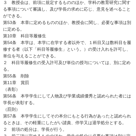
３ 教授会は、前項に規定するもののほか、学科の教育研究に関す
る事項について審議し、及び学長の求めに応じ、意見を述べること
ができる。
第53条 本章に定めるもののほか、教授会に関し、必要な事項は別
に定める。
第10章 科目等履修生
第54条 本学は、本学に在学する者以外で、１科目又は数科目を履
修する者（以下「科目等履修生」という。）の受け入れを許可し、
単位を与えることができる。
２ 科目等履修生の受入許可及び単位の授与については、別に定め
る。
第55条 削除
第11章 賞罰
（表彰）
第56条 本学学生にして人物及び学業成績優秀と認められた者には
学長が表彰する。
（罰則）
第57条 本学学生にしてその本分にもとる行為があったと認められ
るときは、その軽重にしたがい譴責、停学又は退学処分とする。
２ 前項の処分は、学長が行う。