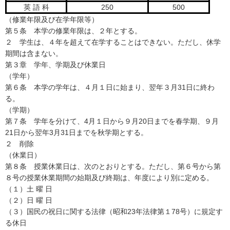
英 語 科
250
500
（修業年限及び在学年限等）
第５条 本学の修業年限は、２年とする。
２ 学生は、４年を超えて在学することはできない。ただし、休学
期間は含まない。
第３章 学年、学期及び休業日
（学年）
第６条 本学の学年は、４月１日に始まり、翌年３月31日に終わ
る。
（学期）
第７条 学年を分けて、4月１日から９月20日までを春学期、９月
21日から翌年3月31日までを秋学期とする。
２ 削除
（休業日）
第８条 授業休業日は、次のとおりとする。ただし、第６号から第
８号の授業休業期間の始期及び終期は、年度により別に定める。
（１）土 曜 日
（２）日 曜 日
（３）国民の祝日に関する法律（昭和23年法律第１78号）に規定す
る休日