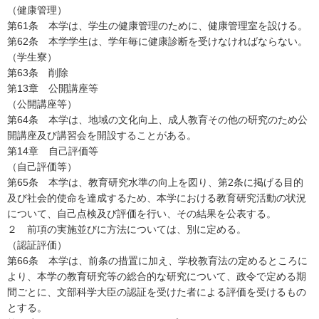
（健康管理）
第61条 本学は、学生の健康管理のために、健康管理室を設ける。
第62条 本学学生は、学年毎に健康診断を受けなければならない。
（学生寮）
第63条 削除
第13章 公開講座等
（公開講座等）
第64条 本学は、地域の文化向上、成人教育その他の研究のため公
開講座及び講習会を開設することがある。
第14章 自己評価等
（自己評価等）
第65条 本学は、教育研究水準の向上を図り、第2条に掲げる目的
及び社会的使命を達成するため、本学における教育研究活動の状況
について、自己点検及び評価を行い、その結果を公表する。
２ 前項の実施並びに方法については、別に定める。
（認証評価）
第66条 本学は、前条の措置に加え、学校教育法の定めるところに
より、本学の教育研究等の総合的な研究について、政令で定める期
間ごとに、文部科学大臣の認証を受けた者による評価を受けるもの
とする。