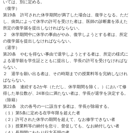
いては、別に定める。
（復学）
第19条 許可された休学期間が満了した場合は、復学となる。ただ
し、病気によって休学の許可を受けた者は、医師の診断書を添えた
所定の復学届を提出しなければならない。
２ 休学期間中に休学の事由がやみ、復学しようとする者は、所定
の復学届を提出しなければならない。
（退学）
第20条 やむを得ない事由で退学しようとする者は、所定の様式に
よる退学願を学生証とともに提出し、学長の許可を受けなければな
らない。
２ 退学を願い出る者は、その時期までの授業料等を完納しなけれ
ばならない。
第21条 連続する2か年（ただし、休学期間を除く。）において修
得した単位数が、24単位に満たない者は、学長が退学を決定する。
（除籍）
第22条 次の各号の一に該当する者は、学長が除籍する。
（１）第5条に定める在学年限を超えた者
（２）許可された休学の期間を超えて、なお修学できない者
（３）授業料等の納付を怠り、督促しても、なお納付しない者
（４）長期間にわたり行方不明の者