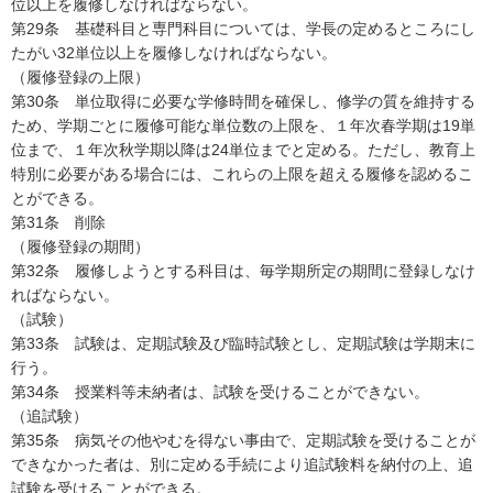
位以上を履修しなければならない。
第29条 基礎科目と専門科目については、学長の定めるところにし
たがい32単位以上を履修しなければならない。
（履修登録の上限）
第30条 単位取得に必要な学修時間を確保し、修学の質を維持する
ため、学期ごとに履修可能な単位数の上限を、１年次春学期は19単
位まで、１年次秋学期以降は24単位までと定める。ただし、教育上
特別に必要がある場合には、これらの上限を超える履修を認めるこ
とができる。
第31条 削除
（履修登録の期間）
第32条 履修しようとする科目は、毎学期所定の期間に登録しなけ
ればならない。
（試験）
第33条 試験は、定期試験及び臨時試験とし、定期試験は学期末に
行う。
第34条 授業料等未納者は、試験を受けることができない。
（追試験）
第35条 病気その他やむを得ない事由で、定期試験を受けることが
できなかった者は、別に定める手続により追試験料を納付の上、追
試験を受けることができる。