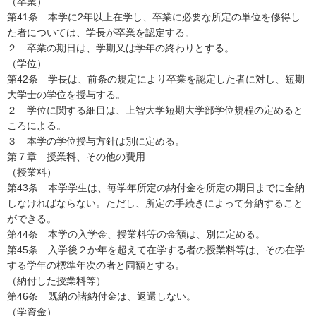
（卒業）
第41条 本学に2年以上在学し、卒業に必要な所定の単位を修得し
た者については、学長が卒業を認定する。
２ 卒業の期日は、学期又は学年の終わりとする。
（学位）
第42条 学長は、前条の規定により卒業を認定した者に対し、短期
大学士の学位を授与する。
２ 学位に関する細目は、上智大学短期大学部学位規程の定めると
ころによる。
３ 本学の学位授与方針は別に定める。
第７章 授業料、その他の費用
（授業料）
第43条 本学学生は、毎学年所定の納付金を所定の期日までに全納
しなければならない。ただし、所定の手続きによって分納すること
ができる。
第44条 本学の入学金、授業料等の金額は、別に定める。
第45条 入学後２か年を超えて在学する者の授業料等は、その在学
する学年の標準年次の者と同額とする。
（納付した授業料等）
第46条 既納の諸納付金は、返還しない。
（学資金）