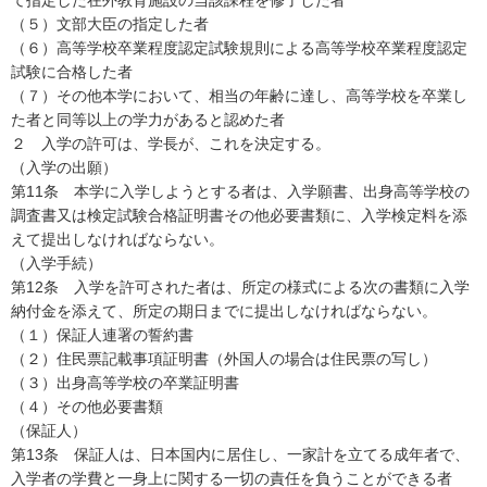
て指定した在外教育施設の当該課程を修了した者
（５）文部大臣の指定した者
（６）高等学校卒業程度認定試験規則による高等学校卒業程度認定
試験に合格した者
（７）その他本学において、相当の年齢に達し、高等学校を卒業し
た者と同等以上の学力があると認めた者
２ 入学の許可は、学長が、これを決定する。
（入学の出願）
第11条 本学に入学しようとする者は、入学願書、出身高等学校の
調査書又は検定試験合格証明書その他必要書類に、入学検定料を添
えて提出しなければならない。
（入学手続）
第12条 入学を許可された者は、所定の様式による次の書類に入学
納付金を添えて、所定の期日までに提出しなければならない。
（１）保証人連署の誓約書
（２）住民票記載事項証明書（外国人の場合は住民票の写し）
（３）出身高等学校の卒業証明書
（４）その他必要書類
（保証人）
第13条 保証人は、日本国内に居住し、一家計を立てる成年者で、
入学者の学費と一身上に関する一切の責任を負うことができる者