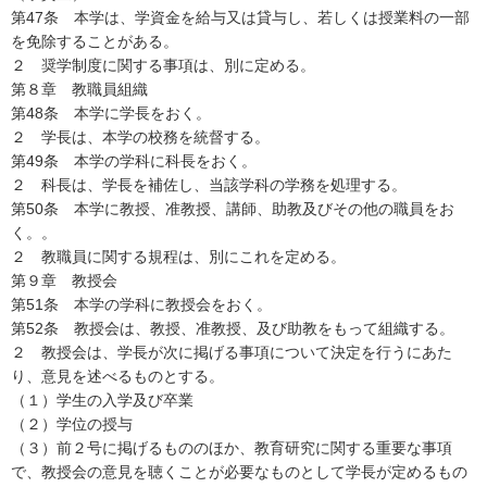
第47条 本学は、学資金を給与又は貸与し、若しくは授業料の一部
を免除することがある。
２ 奨学制度に関する事項は、別に定める。
第８章 教職員組織
第48条 本学に学長をおく。
２ 学長は、本学の校務を統督する。
第49条 本学の学科に科長をおく。
２ 科長は、学長を補佐し、当該学科の学務を処理する。
第50条 本学に教授、准教授、講師、助教及びその他の職員をお
く。。
２ 教職員に関する規程は、別にこれを定める。
第９章 教授会
第51条 本学の学科に教授会をおく。
第52条 教授会は、教授、准教授、及び助教をもって組織する。
２ 教授会は、学長が次に掲げる事項について決定を行うにあた
り、意見を述べるものとする。
（１）学生の入学及び卒業
（２）学位の授与
（３）前２号に掲げるもののほか、教育研究に関する重要な事項
で、教授会の意見を聴くことが必要なものとして学長が定めるもの