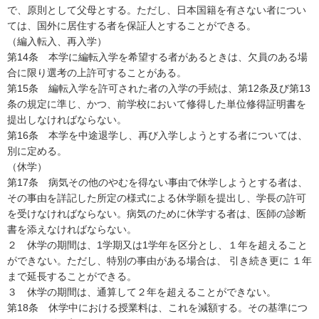
で、原則として父母とする。ただし、日本国籍を有さない者につい
ては、国外に居住する者を保証人とすることができる。
（編入転入、再入学）
第14条 本学に編転入学を希望する者があるときは、欠員のある場
合に限り選考の上許可することがある。
第15条 編転入学を許可された者の入学の手続は、第12条及び第13
条の規定に準じ、かつ、前学校において修得した単位修得証明書を
提出しなければならない。
第16条 本学を中途退学し、再び入学しようとする者については、
別に定める。
（休学）
第17条 病気その他のやむを得ない事由で休学しようとする者は、
その事由を詳記した所定の様式による休学願を提出し、学長の許可
を受けなければならない。病気のために休学する者は、医師の診断
書を添えなければならない。
２ 休学の期間は、1学期又は1学年を区分とし、１年を超えること
ができない。ただし、特別の事由がある場合は、 引き続き更に １年
まで延長することができる。
３ 休学の期間は、通算して２年を超えることができない。
第18条 休学中における授業料は、これを減額する。その基準につ