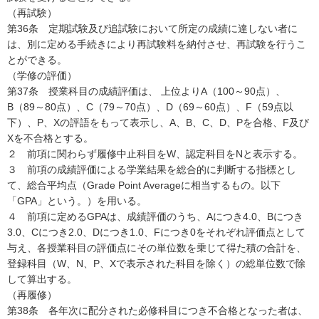
（再試験）
第36条 定期試験及び追試験において所定の成績に達しない者に
は、別に定める手続きにより再試験料を納付させ、再試験を行うこ
とができる。
（学修の評価）
第37条 授業科目の成績評価は、 上位よりA（100～90点）、
B（89～80点）、C（79～70点）、D（69～60点）、F（59点以
下）、P、Xの評語をもって表示し、A、B、C、D、Pを合格、F及び
Xを不合格とする。
２ 前項に関わらず履修中止科目をW、認定科目をNと表示する。
３ 前項の成績評価による学業結果を総合的に判断する指標とし
て、総合平均点（Grade Point Averageに相当するもの。以下
「GPA」という。）を用いる。
４ 前項に定めるGPAは、成績評価のうち、Aにつき4.0、Bにつき
3.0、Cにつき2.0、Dにつき1.0、Fにつき0をそれぞれ評価点として
与え、各授業科目の評価点にその単位数を乗じて得た積の合計を、
登録科目（W、N、P、Xで表示された科目を除く）の総単位数で除
して算出する。
（再履修）
第38条 各年次に配分された必修科目につき不合格となった者は、