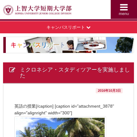
キャンパスリポート
キ
ャ
ン
パ
ス
リ
ポ
ー
ト
ミクロネシア・スタディツアーを実施しまし
た
2016年10月3日
英語の授業[/caption] [caption id="attachment_3878"
align="alignright" width="300"]