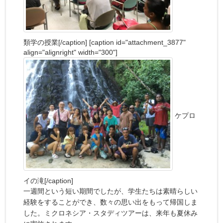
類学の授業[/caption] [caption id="attachment_3877"
align="alignright" width="300"]
ケプロ
イの滝[/caption]
一週間という短い期間でしたが、学生たちは素晴らしい
経験をすることができ、数々の思い出をもって帰国しま
した。ミクロネシア・スタディツアーは、来年も夏休み