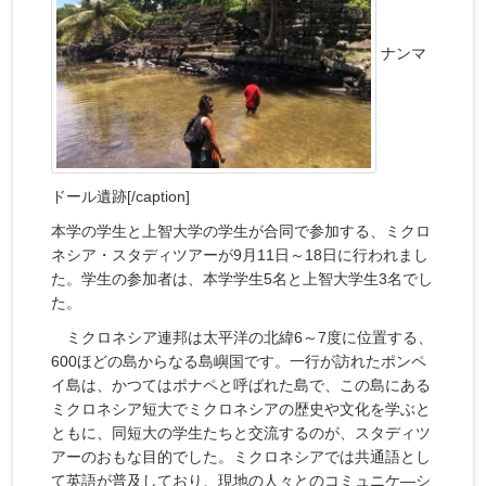
ナンマ
ドール遺跡[/caption]
本学の学生と上智大学の学生が合同で参加する、ミクロ
ネシア・スタディツアーが9月11日～18日に行われまし
た。学生の参加者は、本学学生5名と上智大学生3名でし
た。
ミクロネシア連邦は太平洋の北緯6～7度に位置する、
600ほどの島からなる島嶼国です。一行が訪れたポンペ
イ島は、かつてはポナペと呼ばれた島で、この島にある
ミクロネシア短大でミクロネシアの歴史や文化を学ぶと
ともに、同短大の学生たちと交流するのが、スタディツ
アーのおもな目的でした。ミクロネシアでは共通語とし
て英語が普及しており、現地の人々とのコミュニケ―シ