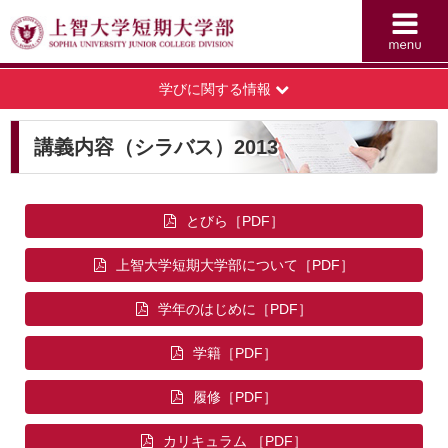
学びに関する情報
講義内容（シラバス）2013
とびら
上智大学短期大学部について
学年のはじめに
学籍
履修
カリキュラム