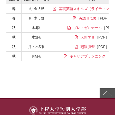
春
火･金 3限
基礎英語スキルズ（ライティング
春
月･木 3限
英語Ⅲ(10)
秋
水4限
プレ・ゼミナール
秋
水2限
人間学Ⅱ
秋
月・木5限
翻訳演習
秋
月5限
キャリアプランニング