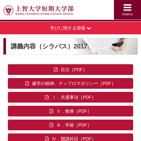
学びに関する情報
講義内容（シラバス）2017
目次
建学の精神、ディプロマポリシー
Ⅰ．共通事項
Ⅱ．教務
Ⅲ．学籍
Ⅳ．開講科目